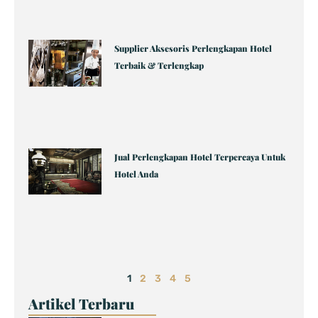
Supplier Aksesoris Perlengkapan Hotel
Terbaik & Terlengkap
Jual Perlengkapan Hotel Terpercaya Untuk
Hotel Anda
1
2
3
4
5
Artikel Terbaru