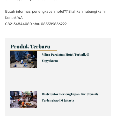
Butuh informasi perlengkapan hotel?? Silahkan hubungi kami
Kontak WA:
082134844080 atau 085389856799
Produk Terbaru
Page
Page
Page
Page
Page
Mitra Peralatan Hotel Terbaik di
Yogyakarta
Distributor Perlengkapan Bar Utensils
Terlengkap Di Jakarta