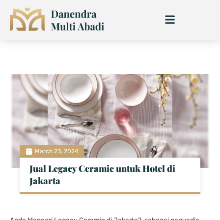
Skip
to
content
March 23, 2024
Jual Legacy Ceramic untuk Hotel di
Jakarta