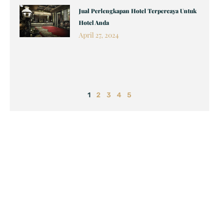
Jual Perlengkapan Hotel Terpercaya Untuk
Hotel Anda
April 27, 2024
1
2
3
4
5