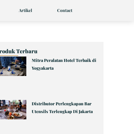
Artikel
Contact
roduk Terbaru
Mitra Peralatan Hotel Terbaik di
Page
Page
Page
Page
Page
Yogyakarta
Distributor Perlengkapan Bar
Utensils Terlengkap Di Jakarta