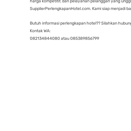
harga kompetitif, dan pelayanan pelanggan yang ungg
SupplierPerlengkapanHotel.com. Kami siap menjadi ba
Butuh informasi perlengkapan hotel?? Silahkan hubun
Kontak WA:
082134844080 atau 085389856799