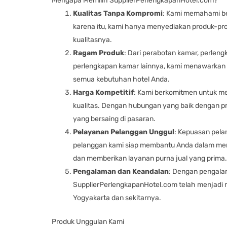
Mengapa Memilih SupplierPerlengkapanHotel.com?
Kualitas Tanpa Kompromi
: Kami memahami bet
karena itu, kami hanya menyediakan produk-pr
kualitasnya.
Ragam Produk
: Dari perabotan kamar, perleng
perlengkapan kamar lainnya, kami menawarkan 
semua kebutuhan hotel Anda.
Harga Kompetitif
: Kami berkomitmen untuk m
kualitas. Dengan hubungan yang baik dengan p
yang bersaing di pasaran.
Pelayanan Pelanggan Unggul
: Kepuasan pela
pelanggan kami siap membantu Anda dalam mem
dan memberikan layanan purna jual yang prima.
Pengalaman dan Keandalan
: Dengan pengalama
SupplierPerlengkapanHotel.com telah menjadi m
Yogyakarta dan sekitarnya.
Produk Unggulan Kami