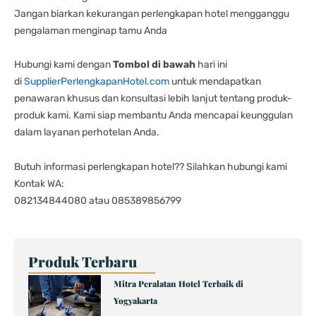
Jangan biarkan kekurangan perlengkapan hotel mengganggu
pengalaman menginap tamu Anda
Hubungi kami dengan
Tombol di bawah
hari ini
di
SupplierPerlengkapanHotel.com
untuk mendapatkan
penawaran khusus dan konsultasi lebih lanjut tentang produk-
produk kami. Kami siap membantu Anda mencapai keunggulan
dalam layanan perhotelan Anda.
Butuh informasi perlengkapan hotel?? Silahkan hubungi kami
Kontak WA:
082134844080 atau 085389856799
Produk Terbaru
Page
Page
Page
Page
Page
Mitra Peralatan Hotel Terbaik di
Yogyakarta