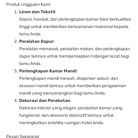
Produk Unggulan Kami
Linen dan Tekstil
:
Seprai, handuk, dan perlengkapan kamar tidur berkualitas
tinggi untuk memberikan kenyamanan maksimal kepada
tamu Anda.
Peralatan Dapur
:
Peralatan memasak, peralatan makan, dan perlengkapan
dapur lainnya untuk mempersiapkan hidangan lezat bagi
tamu Anda.
Perlengkapan Kamar Mandi
:
Perlengkapan mandi mewah, dispenser sabun, dan
aksesori mandi lainnya untuk memberikan pengalaman
mandi yang menyenangkan bagi tamu Anda.
Dekorasi dan Perabotan
:
Dekorasi interior yang elegan, perabotan kamar yang
fungsional, dan aksesoris dekoratif lainnya untuk
meningkatkan estetika ruangan hotel Anda.
Pesan Sekarang!