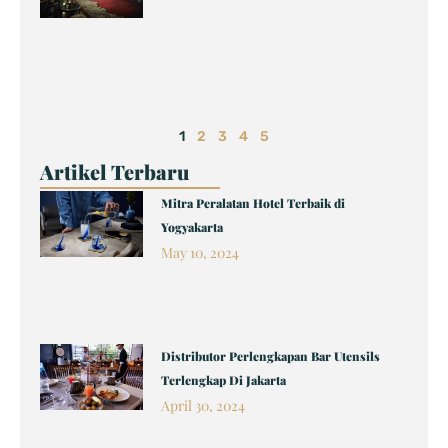
1
2
3
4
5
Artikel Terbaru
Page
Page
Page
Page
Page
Mitra Peralatan Hotel Terbaik di
Yogyakarta
May 10, 2024
Distributor Perlengkapan Bar Utensils
Terlengkap Di Jakarta
April 30, 2024