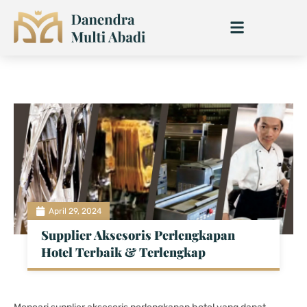
Skip
to
content
April 29, 2024
Supplier Aksesoris Perlengkapan
Hotel Terbaik & Terlengkap