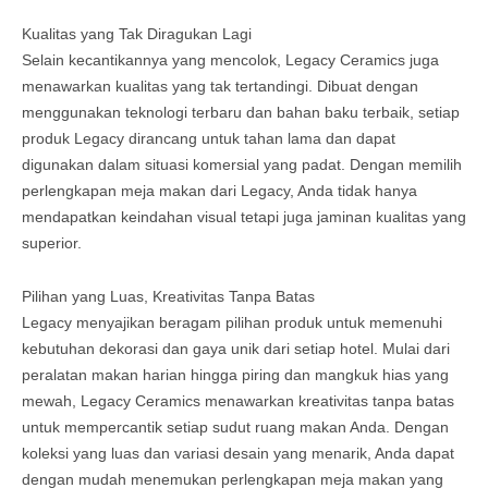
Kualitas yang Tak Diragukan Lagi
Selain kecantikannya yang mencolok, Legacy Ceramics juga
menawarkan kualitas yang tak tertandingi. Dibuat dengan
menggunakan teknologi terbaru dan bahan baku terbaik, setiap
produk Legacy dirancang untuk tahan lama dan dapat
digunakan dalam situasi komersial yang padat. Dengan memilih
perlengkapan meja makan dari Legacy, Anda tidak hanya
mendapatkan keindahan visual tetapi juga jaminan kualitas yang
superior.
Pilihan yang Luas, Kreativitas Tanpa Batas
Legacy menyajikan beragam pilihan produk untuk memenuhi
kebutuhan dekorasi dan gaya unik dari setiap hotel. Mulai dari
peralatan makan harian hingga piring dan mangkuk hias yang
mewah, Legacy Ceramics menawarkan kreativitas tanpa batas
untuk mempercantik setiap sudut ruang makan Anda. Dengan
koleksi yang luas dan variasi desain yang menarik, Anda dapat
dengan mudah menemukan perlengkapan meja makan yang