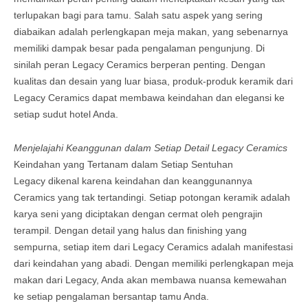
terlupakan bagi para tamu. Salah satu aspek yang sering
diabaikan adalah perlengkapan meja makan, yang sebenarnya
memiliki dampak besar pada pengalaman pengunjung. Di
sinilah peran Legacy Ceramics berperan penting. Dengan
kualitas dan desain yang luar biasa, produk-produk keramik dari
Legacy Ceramics dapat membawa keindahan dan elegansi ke
setiap sudut hotel Anda.
Menjelajahi Keanggunan dalam Setiap Detail Legacy Ceramics
Keindahan yang Tertanam dalam Setiap Sentuhan
Legacy dikenal karena keindahan dan keanggunannya
Ceramics yang tak tertandingi. Setiap potongan keramik adalah
karya seni yang diciptakan dengan cermat oleh pengrajin
terampil. Dengan detail yang halus dan finishing yang
sempurna, setiap item dari Legacy Ceramics adalah manifestasi
dari keindahan yang abadi. Dengan memiliki perlengkapan meja
makan dari Legacy, Anda akan membawa nuansa kemewahan
ke setiap pengalaman bersantap tamu Anda.