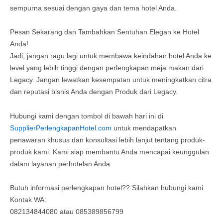
sempurna sesuai dengan gaya dan tema hotel Anda.
Pesan Sekarang dan Tambahkan Sentuhan Elegan ke Hotel
Anda!
Jadi, jangan ragu lagi untuk membawa keindahan hotel Anda ke
level yang lebih tinggi dengan perlengkapan meja makan dari
Legacy. Jangan lewatkan kesempatan untuk meningkatkan citra
dan reputasi bisnis Anda dengan Produk dari Legacy.
Hubungi kami dengan tombol di bawah hari ini di
SupplierPerlengkapanHotel.com
untuk mendapatkan
penawaran khusus dan konsultasi lebih lanjut tentang produk-
produk kami. Kami siap membantu Anda mencapai keunggulan
dalam layanan perhotelan Anda.
Butuh informasi perlengkapan hotel?? Silahkan hubungi kami
Kontak WA:
082134844080 atau 085389856799