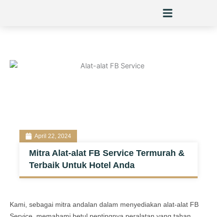
Skip
to
content
April 22, 2024
Mitra Alat-alat FB Service Termurah &
Terbaik Untuk Hotel Anda
Kami, sebagai mitra andalan dalam menyediakan alat-alat FB
Service, memahami betul pentingnya peralatan yang tahan