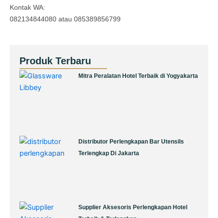
Kontak WA:
082134844080 atau 085389856799
Produk Terbaru
Page
Page
Page
Page
Page
Mitra Peralatan Hotel Terbaik di Yogyakarta
Distributor Perlengkapan Bar Utensils
Terlengkap Di Jakarta
Supplier Aksesoris Perlengkapan Hotel