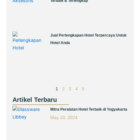
Terbaik & Terlengkap
Jual Perlengkapan Hotel Terpercaya Untuk
Hotel Anda
1
2
3
4
5
Artikel Terbaru
Page
Page
Page
Page
Page
Mitra Peralatan Hotel Terbaik di Yogyakarta
May 10, 2024