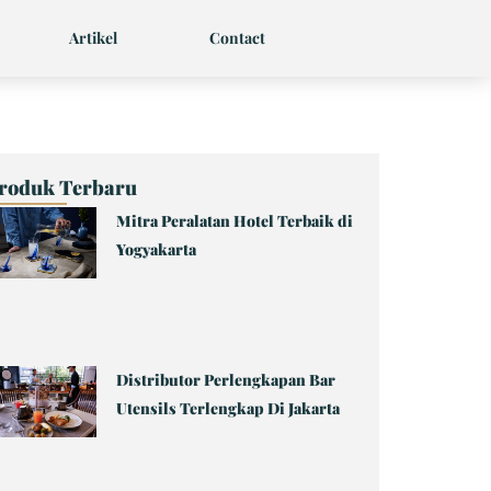
Artikel
Contact
roduk Terbaru
Mitra Peralatan Hotel Terbaik di
Page
Page
Page
Page
Page
Yogyakarta
Distributor Perlengkapan Bar
Utensils Terlengkap Di Jakarta