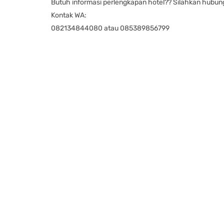
Butuh informasi perlengkapan hotel?? Silahkan hubun
Kontak WA:
082134844080 atau 085389856799