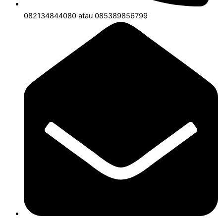
082134844080 atau 085389856799