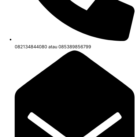
082134844080 atau 085389856799