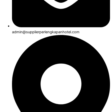
admin@supplierperlengkapanhotel.com