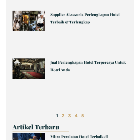
Supplier Aksesoris Perlengkapan Hotel
Terbaik & Terlengkap
Jual Perlengkapan Hotel Terpercaya Untuk
Hotel Anda
1
2
3
4
5
Artikel Terbaru
Page
Page
Page
Page
Page
Mitra Peralatan Hotel Terbaik di