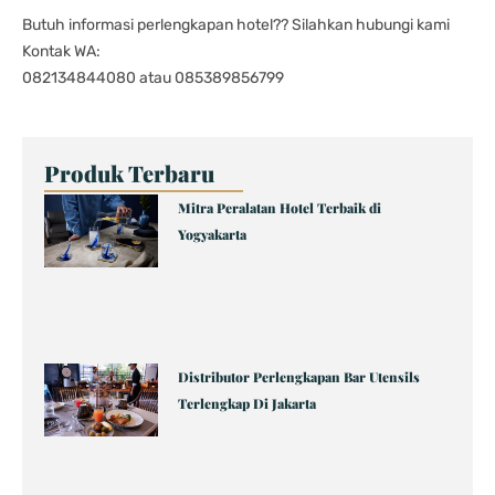
Butuh informasi perlengkapan hotel?? Silahkan hubungi kami
Kontak WA:
082134844080 atau 085389856799
Produk Terbaru
Page
Page
Page
Page
Page
Mitra Peralatan Hotel Terbaik di
Yogyakarta
Distributor Perlengkapan Bar Utensils
Terlengkap Di Jakarta