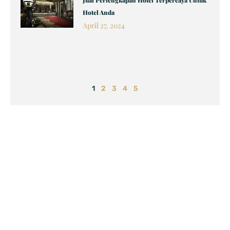
Jual Perlengkapan Hotel Terpercaya Untuk
Hotel Anda
April 27, 2024
1
2
3
4
5