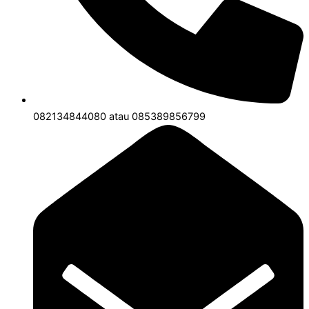
082134844080 atau 085389856799