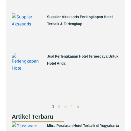
Supplier Aksesoris Perlengkapan Hotel
Terbaik & Terlengkap
Jual Perlengkapan Hotel Terpercaya Untuk
Hotel Anda
1
2
3
4
5
Artikel Terbaru
Page
Page
Page
Page
Page
Mitra Peralatan Hotel Terbaik di Yogyakarta