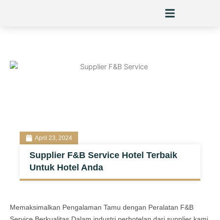
Skip
to
content
April 23, 2024
Supplier F&B Service Hotel Terbaik
Untuk Hotel Anda
Memaksimalkan Pengalaman Tamu dengan Peralatan F&B
Service Berkualitas Dalam industri perhotelan dari supplier kami,