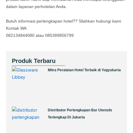
dalam layanan perhotelan Anda.
Butuh informasi perlengkapan hotel?? Silahkan hubungi kami
Kontak WA:
082134844080 atau 085389856799
Produk Terbaru
Page
Page
Page
Page
Page
Mitra Peralatan Hotel Terbaik di Yogyakarta
Distributor Perlengkapan Bar Utensils
Terlengkap Di Jakarta