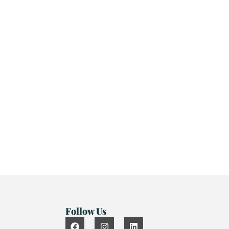
Follow Us
F
I
L