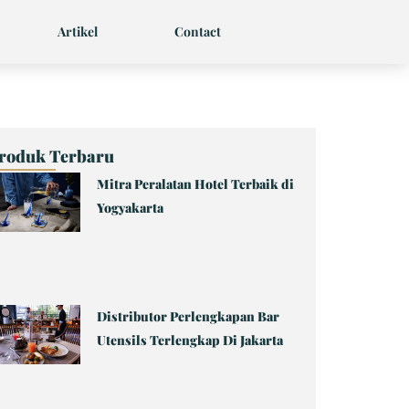
Artikel
Contact
roduk Terbaru
Mitra Peralatan Hotel Terbaik di
Page
Page
Page
Page
Page
Yogyakarta
Distributor Perlengkapan Bar
Utensils Terlengkap Di Jakarta