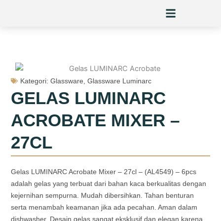
Skip
to
content
Kategori:
Glassware
,
Glassware Luminarc
GELAS LUMINARC
ACROBATE MIXER –
27CL
Gelas LUMINARC Acrobate Mixer – 27cl – (AL4549) – 6pcs
adalah gelas yang terbuat dari bahan kaca berkualitas dengan
kejernihan sempurna. Mudah dibersihkan. Tahan benturan
serta menambah keamanan jika ada pecahan. Aman dalam
dishwasher. Desain gelas sangat eksklusif dan elegan karena