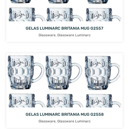
GELAS LUMINARC BRITANIA MUG G2557
Glassware
,
Glassware Luminarc
GELAS LUMINARC BRITANIA MUG G2558
Glassware
,
Glassware Luminarc