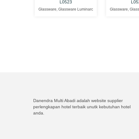
L0523
L05
Glassware
,
Glassware Luminarc
Glassware
,
Glas
Danendra Multi Abadi adalah website supplier
perlengkapan hotel terbaik unutk kebutuhan hotel
anda.