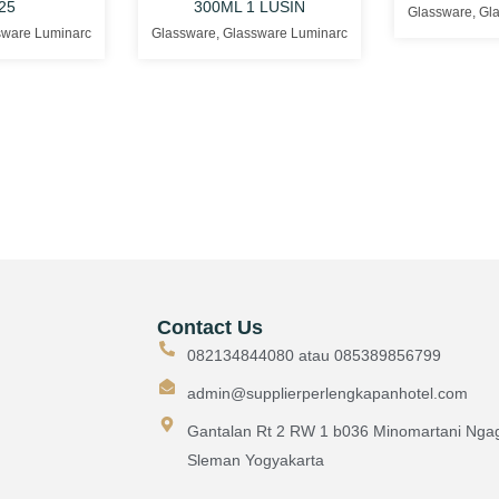
25
300ML 1 LUSIN
Glassware
,
Gl
sware Luminarc
Glassware
,
Glassware Luminarc
Contact Us
082134844080 atau 085389856799
admin@supplierperlengkapanhotel.com
Gantalan Rt 2 RW 1 b036 Minomartani Ngag
Sleman Yogyakarta