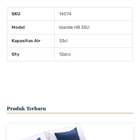
SKU
14074
Model
lslande HB 33cl
Kapasitas Air
33cl
Qty
12pcs
Produk Terbaru