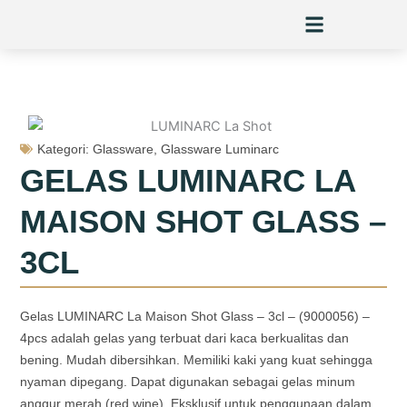
Skip
to
content
Kategori:
Glassware
,
Glassware Luminarc
GELAS LUMINARC LA
MAISON SHOT GLASS –
3CL
Gelas LUMINARC La Maison Shot Glass – 3cl – (9000056) –
4pcs adalah gelas yang terbuat dari kaca berkualitas dan
bening. Mudah dibersihkan. Memiliki kaki yang kuat sehingga
nyaman dipegang. Dapat digunakan sebagai gelas minum
anggur merah (red wine). Eksklusif untuk penggunaan dalam