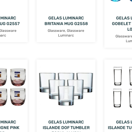
UMINARC
GELAS LUMINARC
GELAS 
MUG G2557
BRITANIA MUG G2558
GOBELET 
L
Glassware
Glassware
,
Glassware
narc
Luminarc
Glasswar
Lum
UMINARC
GELAS LUMINARC
GELAS 
IGNE PINK
ISLANDE DOF TUMBLER
ISLANDE T