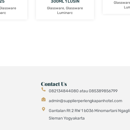
25
300ML 1 LUSIN
Glasswar
Lum
Glassware
Glassware
,
Glassware
narc
Luminarc
Contact Us
082134844080 atau 085389856799
admin@supplierperlengkapanhotel.com
Gantalan Rt 2 RW 1 b036 Minomartani Ngagli
Sleman Yogyakarta