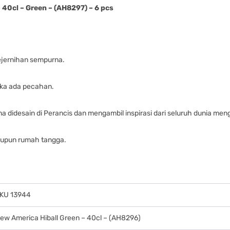
40cl – Green – (AH8297) – 6 pcs
ejernihan sempurna.
ka ada pecahan.
a didesain di Perancis dan mengambil inspirasi dari seluruh dunia meng
aupun rumah tangga.
KU 13944
ew America Hiball Green – 40cl – (AH8296)