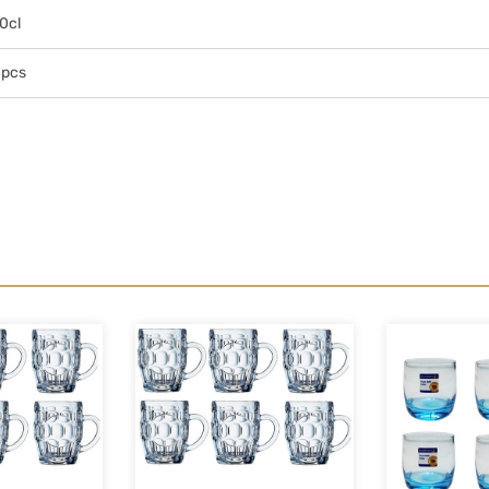
0cl
 pcs