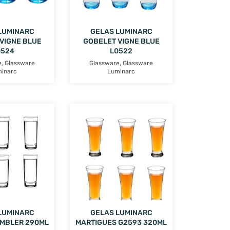
LUMINARC
GELAS LUMINARC
VIGNE BLUE
GOBELET VIGNE BLUE
0524
L0522
e
,
Glassware
Glassware
,
Glassware
inarc
Luminarc
LUMINARC
GELAS LUMINARC
UMBLER 290ML
MARTIGUES G2593 320ML