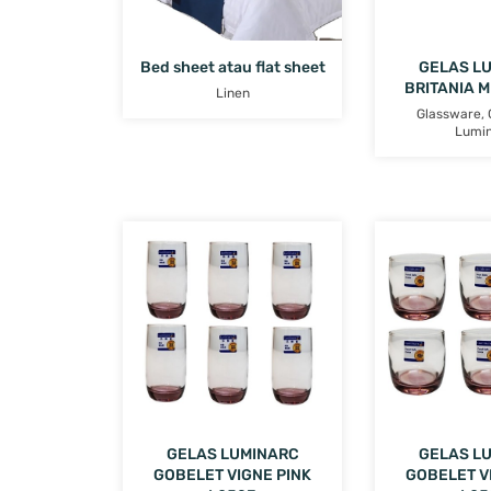
Bed sheet atau flat sheet
GELAS L
BRITANIA 
Linen
Glassware
,
Lumi
GELAS LUMINARC
GELAS L
GOBELET VIGNE PINK
GOBELET V