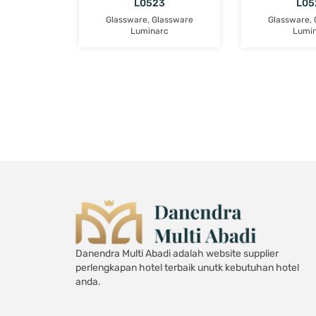
L0523
L05
Glassware
,
Glassware
Glassware
,
Luminarc
Lumi
Danendra Multi Abadi adalah website supplier
perlengkapan hotel terbaik unutk kebutuhan hotel
anda.