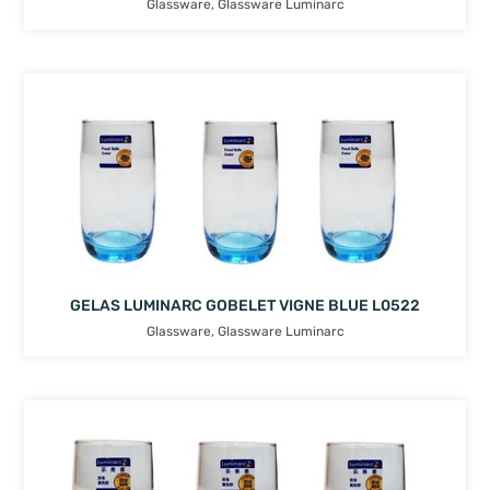
Glassware
,
Glassware Luminarc
GELAS LUMINARC GOBELET VIGNE BLUE L0522
Glassware
,
Glassware Luminarc