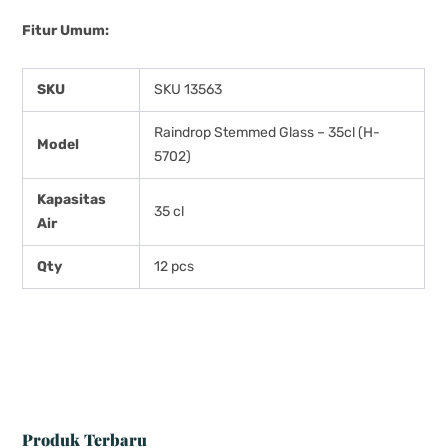
Fitur Umum:
SKU
SKU 13563
Raindrop Stemmed Glass – 35cl (H-
Model
5702)
Kapasitas
35 cl
Air
Qty
12 pcs
Produk Terbaru