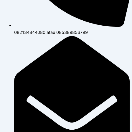
082134844080 atau 085389856799