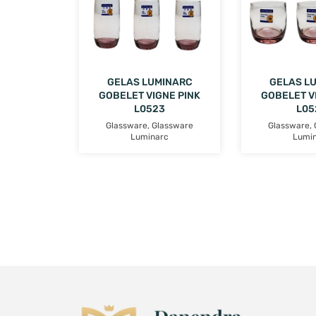
GELAS LUMINARC
GELAS L
GOBELET VIGNE PINK
GOBELET V
L0523
L05
Glassware
,
Glassware
Glassware
,
Luminarc
Lumi