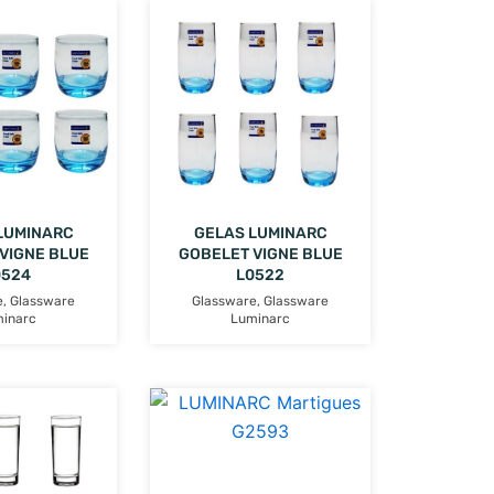
LUMINARC
GELAS LUMINARC
VIGNE BLUE
GOBELET VIGNE BLUE
0524
L0522
e
,
Glassware
Glassware
,
Glassware
inarc
Luminarc