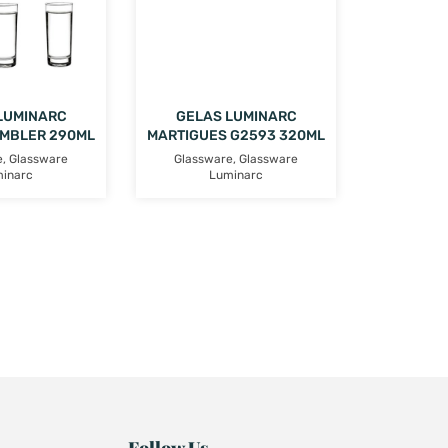
LUMINARC
GELAS LUMINARC
UMBLER 290ML
MARTIGUES G2593 320ML
e
,
Glassware
Glassware
,
Glassware
inarc
Luminarc
Follow Us