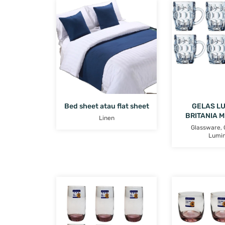
Bed sheet atau flat sheet
GELAS L
BRITANIA 
Linen
Glassware
,
Lumi