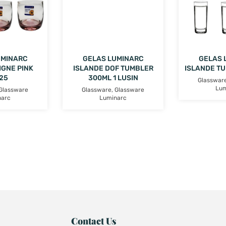
UMINARC
GELAS LUMINARC
GELAS 
IGNE PINK
ISLANDE DOF TUMBLER
ISLANDE T
25
300ML 1 LUSIN
Glasswar
Lum
Glassware
Glassware
,
Glassware
narc
Luminarc
Contact Us