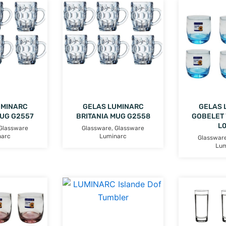
UMINARC
GELAS LUMINARC
GELAS 
MUG G2557
BRITANIA MUG G2558
GOBELET 
L
Glassware
Glassware
,
Glassware
narc
Luminarc
Glasswar
Lum